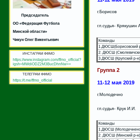
г.Борисов
Председатель
ОО «Федерация Футбола
гл.судья- Крякушин 
Минской области»
Чикун Олег Викентьевич
Команды
1.ДЮСШ(Борисовский р
2. ДЮСШ (Смолевичски
ИНСТАГРАМ ФФМО
3.ДЮСШ (Крупский р-н
https://www.instagram.com/ffmo_official?
igsh=MWdiODZ2M3BucDhnNw==
Группа 2
ТЕЛЕГРАМ ФФМО
https://t.me/ffmo_official
11-12 мая 2019
г.Молодечно
гл.судья- Крук И.И.
Команды
1.ДЮСШ (Молодечненск
2. ДЮСШ (Минский р-н