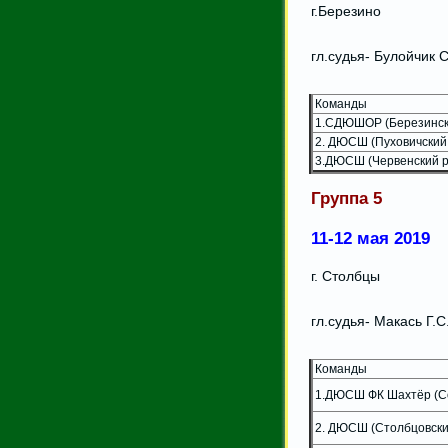
г.Березино
гл.судья- Булойчик С
Команды
1.СДЮШОР (Березинск
2. ДЮСШ (Пуховичский 
3.ДЮСШ (Червенский р
Группа 5
11-12 мая 2019
г. Столбцы
гл.судья- Макась Г.С
Команды
1.ДЮСШ ФК Шахтёр (Со
2. ДЮСШ (Столбцовски