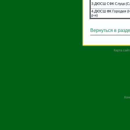
3.ДЮСШ СФК Слуцк (С
4.ДЮСШ ФК Городея (
р-н)
Вернуться в разд
Карта сайт
Кон