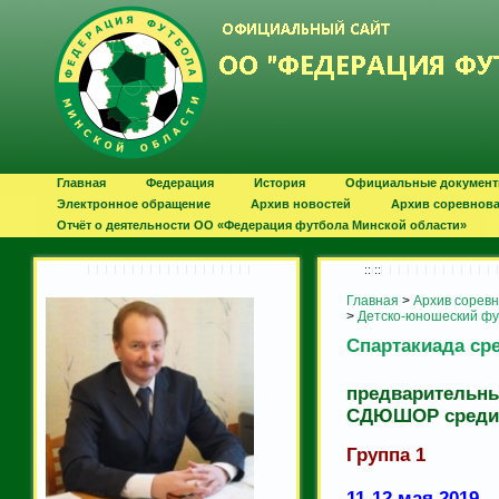
Главная
Федерация
История
Официальные докумен
Электронное обращение
Архив новостей
Архив соревнов
Отчёт о деятельности ОО «Федерация футбола Минской области»
:: ::
Главная
>
Архив сорев
>
Детско-юношеский ф
Спартакиада с
предварительн
СДЮШОР среди ю
Группа 1
11-12 мая 2019