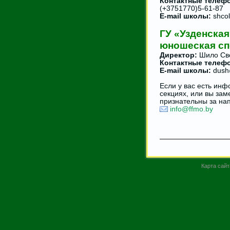
Контактные телеф
(+3751770)5-61-87
E-mail школы:
shco
ГУ «Узденская
юношеская сп
Директор:
Шило Све
Контактные телеф
E-mail школы:
dush
Если у вас есть ин
секциях, или вы зам
признательны за нап
info@ffmo.by
Карта сайт