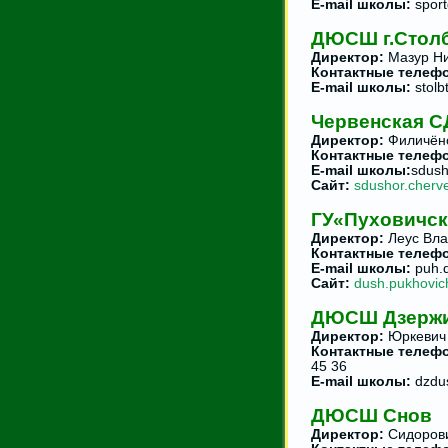
E-mail школы:
sport
ДЮСШ г.Стол
Директор:
Мазур Ни
Контактные телеф
E-mail школы:
stolb
Червенская
Директор:
Филичёно
Контактные телеф
E-mail школы:
sdus
Сайт:
sdushor.cherv
ГУ«Пуховичс
Директор:
Леус Вла
Контактные телеф
E-mail школы:
puh.d
Сайт:
dush.pukhovich
ДЮСШ Дзержи
Директор:
Юркевич
Контактные телеф
45 36
E-mail школы:
dzdu
ДЮСШ Снов
Директор:
Сидорови