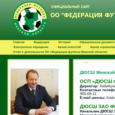
Главная
Федерация
История
Официальные докумен
Электронное обращение
Архив новостей
Архив соревнов
Отчёт о деятельности ОО «Федерация футбола Минской области»
:: ::
ДЮСШ Минской 
ОСП «ДЮСШ п
Директор:
Хабибули
Контактные телеф
955-09-11
E-mail школы:
fcisl
ДЮСШ ЗАО ФК
Начальник ДЮСШ З