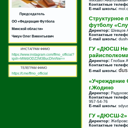
Михаил Анатольеви
Контактные телеф
E-mail школы:
mol.o
Председатель
Структурное 
ОО «Федерация Футбола
футболу «Слу
Минской области»
Директор:
Шевцов А
Контактные телеф
Чикун Олег Викентьевич
E-mail школы:
dush@
ГУ «ДЮСШ Не
ИНСТАГРАМ ФФМО
райисполком
https://www.instagram.com/ffmo_official?
igsh=MWdiODZ2M3BucDhnNw==
Директор:
Глобаж А
Контактные телеф
ТЕЛЕГРАМ ФФМО
dus
E-mail школы:
https://t.me/ffmo_official
«Учреждение
г.Жодино
Директор:
Радуховс
Контактные телеф
957-54-76
E-mail школы
: sdyu
ГУ «ДЮСШ-2» 
Директор:
Жебровск
Контактные телеф