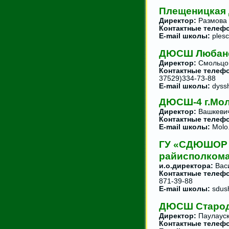
Плещеницкая
Директор:
Размова 
Контактные телеф
E-mail школы:
plesc
ДЮСШ Любанс
Директор:
Смольцов
Контактные телеф
37529)334-73-88
E-mail школы:
dyss
ДЮСШ-4 г.Мо
Директор:
Вашкевич
Контактные телеф
E-mail школы:
Molo
ГУ «СДЮШОР 
райисполком
и.о.директора:
Вас
Контактные телеф
871-39-88
E-mail школы:
sdush
ДЮСШ Старод
Директор:
Паулауск
Контактные телеф