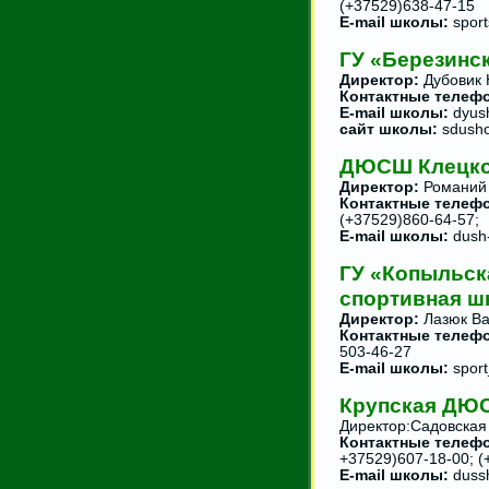
(+37529)638-47-15
E-mail школы:
sport
ГУ «Березин
Директор:
Дубовик 
Контактные телеф
E-mail школы:
dyush
сайт школы:
sdusho
ДЮСШ Клецко
Директор:
Романий 
Контактные телеф
(+37529)860-64-57;
E-mail школы:
dush
ГУ «Копыльск
спортивная ш
Директор:
Лазюк В
Контактные телеф
503-46-27
E-mail школы:
sport
Крупская ДЮ
Директор:Садовская
Контактные телеф
+37529)607-18-00; (
E-mail школы:
dussh