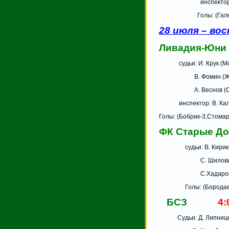
инспектор: А.Не
Голы: (Галюк, Выш
28 июля – вос
Ливадия-Юн
судьи: И. Крук (Мо
В. Фомин (Жод
А. Веснов (Смо
инспектор: В. Калин
Голы: (Бобрик-3,Стома
ФК Старые Д
судьи: В. Кирик (
С. Шилович (С
С.Хадарович (С
Голы: (Бородаенко-
БСЗ
4:
Судьи: Д. Липницки