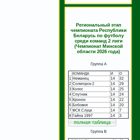
Региональный этап
чемпионата Республики
Беларусь по футболу
среди команд 2 лиги
(Чемпионат Минской
области 2026 года)
Группа A
КОМАНДА
И
О
1
Неманец
14
32
2
Солигорск-2
14
29
3
Колос
14
25
4
Спутник
14
24
5
Кронон
14
22
6
Бобовня
14
20
7
ФСК Слуцк
14
7
8
Гайна 1997
14
3
полная таблица
Группа B