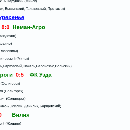
рушкин (Минск)
инский, Тальковский; Протасюк)
кресенье
и
8:0
Неман-Агро
лодечно)
ино)
левичи)
овский (Минск)
рь,Барковский,Шакаль,Белоножко,Вольский)
ороги
0:5
ФК Узда
Солигорск)
олигорск)
олигорск)
2, Милин, Данилик, Барщевский)
0
Вилия
й (Жодино)