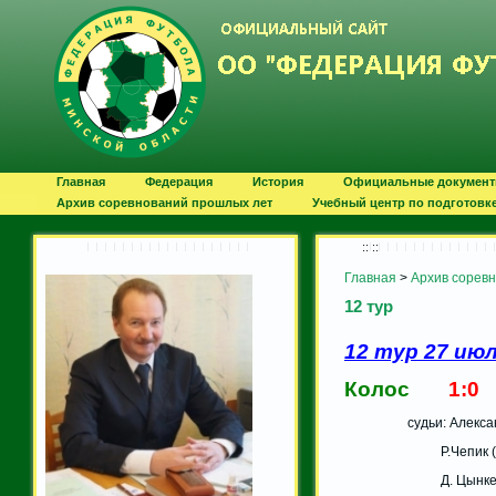
Главная
Федерация
История
Официальные докумен
Архив соревнований прошлых лет
Учебный центр по подготовк
:: ::
Главная
>
Архив сорев
12 тур
12 тур 27 ию
Колос
1:0
З
судьи: Александр 
Р.Чепик (Жо
Д. Цынкевич 