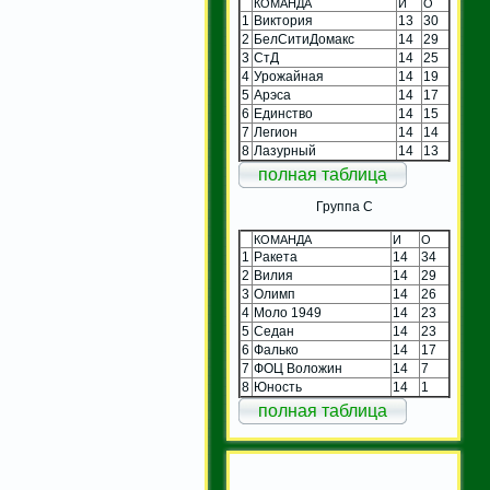
КОМАНДА
И
О
1
Виктория
13
30
2
БелСитиДомакс
14
29
3
СтД
14
25
4
Урожайная
14
19
5
Арэса
14
17
6
Единство
14
15
7
Легион
14
14
8
Лазурный
14
13
полная таблица
Группа C
КОМАНДА
И
О
1
Ракета
14
34
2
Вилия
14
29
3
Олимп
14
26
4
Моло 1949
14
23
5
Седан
14
23
6
Фалько
14
17
7
ФОЦ Воложин
14
7
8
Юность
14
1
полная таблица