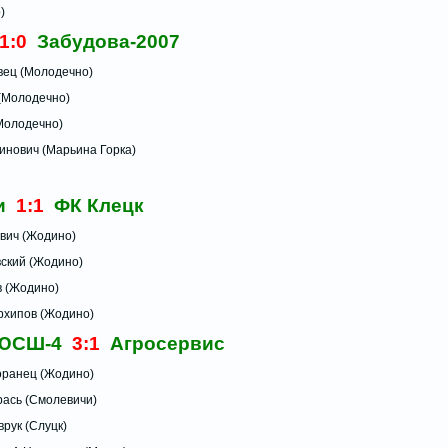
)
1:0
Забудова-2007
ц (Молодечно)
лодечно)
одечно)
ович (Марьина Горка)
чи
1:1
ФК Клецк
ч (Жодино)
 (Жодино)
Жодино)
ипов (Жодино)
ДЮСШ-4
3:1
Агросервис
ец (Жодино)
молевичи)
Слуцк)