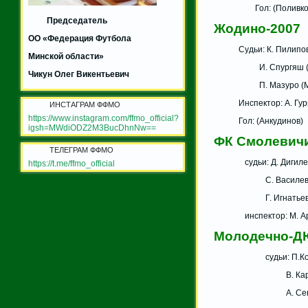
Гол: (Поливко
Председатель
Жодино-2007
ОО «Федерация Футбола
Судьи: К. Пилипове
Минской области»
И. Спургяш (Мо
Чикун Олег Викентьевич
П. Мазуро (Мол
Инспектор: А. Гурин
ИНСТАГРАМ ФФМО
https://www.instagram.com/ffmo_official?
Гол: (Анкудинов)
igsh=MWdiODZ2M3BucDhnNw==
ФК Смолеви
ТЕЛЕГРАМ ФФМО
судьи: Д. Дигилеви
https://t.me/ffmo_official
С. Василевский
Г. Игнатьев (
инспектор: М. Арх
Молодечно-
судьи: П.Коран
В. Карась (С
А. Севрук (