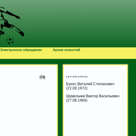
Хацкевич Даниил Иванович
(03.08.2007)
Чикун Олег Викентьевич
(05.08.1960)
Электронное обращение
Архив новостей
Макась Геннадий Стефанович
(08.08.1964)
Кукотко Мария Юрьевна
(14.08.2003)
Бунос Виталий Степанович
(22.08.1972)
Шумельчик Виктор Васильевич
(27.08.1966)