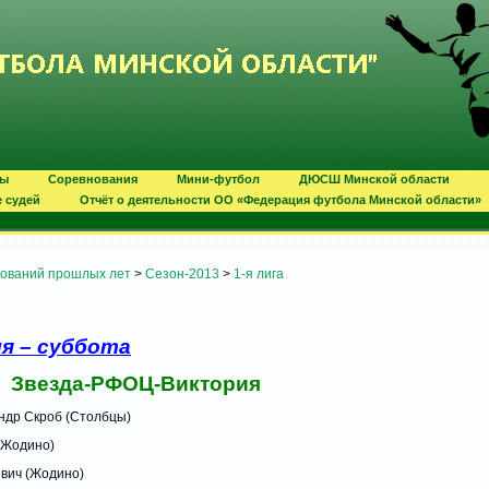
ты
Соревнования
Мини-футбол
ДЮСШ Минской области
е судей
Отчёт о деятельности ОО «Федерация футбола Минской области»
нований прошлых лет
>
Сезон-2013
>
1-я лига
ля – суббота
везда-РФОЦ-Виктория
Скроб (Столбцы)
дино)
(Жодино)