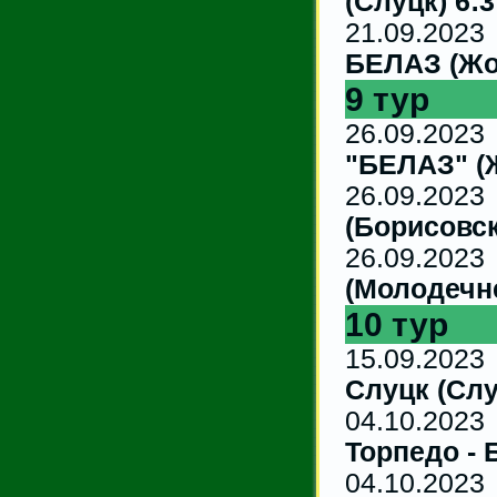
(Слуцк) 6:3
21.09.
БЕЛАЗ (Жо
9 тур
26.09
"БЕЛАЗ" (
26.09.
(Борисовск
26.0
(Молодечне
10 тур
15.09
Слуцк (Слу
04.10
Торпедо - 
04.10.