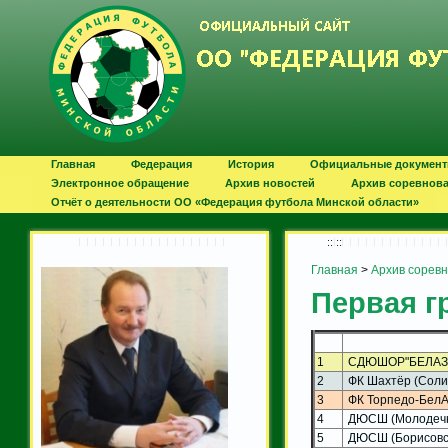
Главная
Федерация
История
Официальные докумен
Электронное обращение
Архив новостей
Архив соревнов
Отчёт о деятельности ОО «Федерация футбола Минской области»
:: ::
Главная
>
Архив сорев
Первая гр
1
СДЮШОР"БЕЛАЗ"
2
ФК Шахтёр (Соли
3
ФК Торпедо-БелА
4
ДЮСШ (Молодечн
5
ДЮСШ (Борисовск