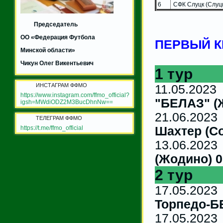
6
СФК Слуцк (Слуц
Председатель
ОО «Федерация Футбола
ПЕРВЫЙ К
Минской области»
Чикун Олег Викентьевич
1 тур
ИНСТАГРАМ ФФМО
11.05.
https://www.instagram.com/ffmo_official?
"БЕЛАЗ" (
igsh=MWdiODZ2M3BucDhnNw==
21.06
ТЕЛЕГРАМ ФФМО
https://t.me/ffmo_official
Шахтер (Со
13.06.
(Жодино) 0
2 тур
17.05
Торпедо-Б
17.05.