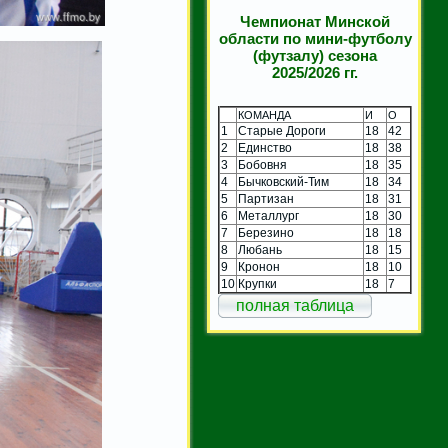
Чемпионат Минской
области по мини-футболу
(футзалу) сезона
2025/2026 гг.
КОМАНДА
И
О
1
Старые Дороги
18
42
2
Единство
18
38
3
Бобовня
18
35
4
Бычковский-Тим
18
34
5
Партизан
18
31
6
Металлург
18
30
7
Березино
18
18
8
Любань
18
15
9
Кронон
18
10
10
Крупки
18
7
полная таблица