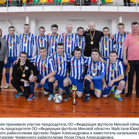
ия принимали участие председатель ОО «Федерация футбола Минской облас
ель председателя ОО «Федерация футбола Минской области» Майстров Юрий
ого райисполкома Щетинко Лидия Александровна и заместитель начальника 
 туризму Червенского райисполкома Лосик Ольга Александровна.