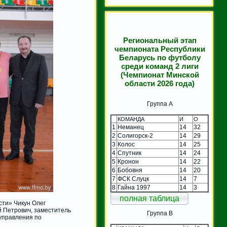
Региональный этап
чемпионата Республики
Беларусь по футболу
среди команд 2 лиги
(Чемпионат Минской
области 2026 года)
Группа A
КОМАНДА
И
О
1
Неманец
14
32
2
Солигорск-2
14
29
3
Колос
14
25
4
Спутник
14
24
5
Кронон
14
22
6
Бобовня
14
20
7
ФСК Слуцк
14
7
8
Гайна 1997
14
3
полная таблица
ти» Чикун Олег
 Петрович, заместитель
Группа B
управления по