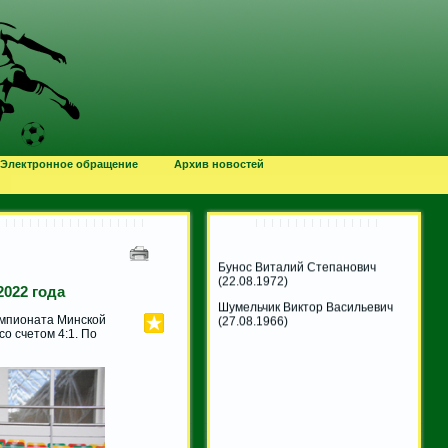
Хацкевич Даниил Иванович
(03.08.2007)
Чикун Олег Викентьевич
(05.08.1960)
Макась Геннадий Стефанович
(08.08.1964)
Электронное обращение
Архив новостей
Кукотко Мария Юрьевна
(14.08.2003)
Бунос Виталий Степанович
(22.08.1972)
Шумельчик Виктор Васильевич
(27.08.1966)
2022 года
емпионата Минской
о счетом 4:1. По