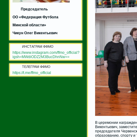
Председатель
ОО «Федерация Футбола
Минской области»
Чикун Олег Викентьевич
ИНСТАГРАМ ФФМО
https://www.instagram.com/ffmo_official?
igsh=MWdiODZ2M3BucDhnNw==
ТЕЛЕГРАМ ФФМО
https://t.me/ffmo_official
В церемонии награжден
Викентьевич, заместит
председателя Червенск
образованию, спорту и