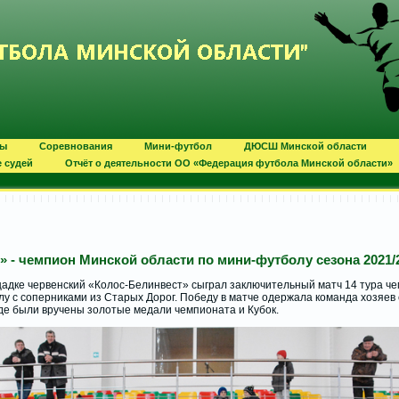
ты
Соревнования
Мини-футбол
ДЮСШ Минской области
е судей
Отчёт о деятельности ОО «Федерация футбола Минской области»
 - чемпион Минской области по мини-футболу сезона 2021/
щадке червенский «Колос-Белинвест» сыграл заключительный матч 14 тура ч
у с соперниками из Старых Дорог. Победу в матче одержала команда хозяев с
де были вручены золотые медали чемпионата и Кубок.