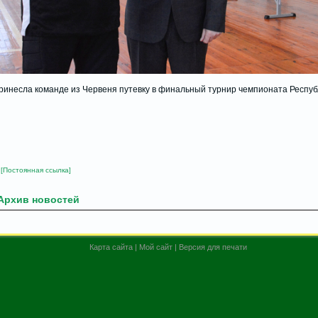
ринесла команде из Червеня путевку в финальный турнир чемпионата Респуб
[Постоянная ссылка]
Архив новостей
Карта сайта
|
Мой сайт
|
Версия для печати