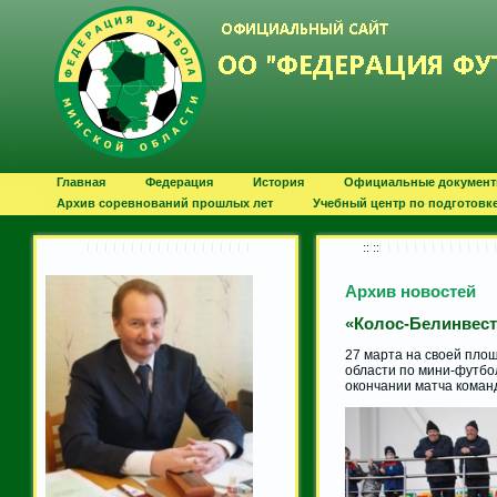
Главная
Федерация
История
Официальные докумен
Архив соревнований прошлых лет
Учебный центр по подготовк
:: ::
Архив новостей
«Колос-Белинвест»
27 марта на своей пло
области по мини-футбол
окончании матча коман