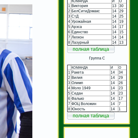
КОМАНДА
И
О
1
Виктория
13
30
2
БелСитиДомакс
14
29
3
СтД
14
25
4
Урожайная
14
19
5
Арэса
14
17
6
Единство
14
15
7
Легион
14
14
8
Лазурный
14
13
полная таблица
Группа C
КОМАНДА
И
О
1
Ракета
14
34
2
Вилия
14
29
3
Олимп
14
26
4
Моло 1949
14
23
5
Седан
14
23
6
Фалько
14
17
7
ФОЦ Воложин
14
7
8
Юность
14
1
полная таблица