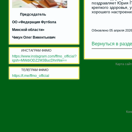
поздравляет Юрия 
крепкого здоровья, 
хорошего настроения
Председатель
ОО «Федерация Футбола
Минской области»
Обновлено 05 апреля 202
Чикун Олег Викентьевич
Вернуться в разд
ИНСТАГРАМ ФФМО
https://www.instagram.com/ffmo_official?
igsh=MWdiODZ2M3BucDhnNw==
Карта сайт
ТЕЛЕГРАМ ФФМО
https://t.me/ffmo_official
Кон