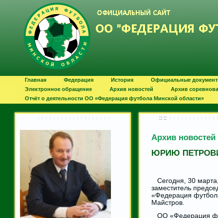
Главная
Федерация
История
Официальные докумен
Электронное обращение
Архив новостей
Архив соревнов
Отчёт о деятельности ОО «Федерация футбола Минской области»
:: ::
Архив новостей
ЮРИЮ ПЕТРОВИЧ
Сегодня, 30 марта,
заместитель предсе
«Федерация футбол
Майстров.
ОО «Федерация фут