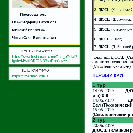
3
ДЮСШ (Копыльский 
Председатель
4
ДЮСШ (Дзержинский
ОО «Федерация Футбола
5
ДЮСШ (Клецкий р-н
Минской области»
Чикун Олег Викентьевич
6
ДЮСШ (Снов)
7
ДЮСШ (Любанский р
ИНСТАГРАМ ФФМО
https://www.instagram.com/ffmo_official?
Команда ДЮСШ (Смол
igsh=MWdiODZ2M3BucDhnNw==
сменила название 
(Смолевичский р-н)
ТЕЛЕГРАМ ФФМО
ПЕРВЫЙ КРУГ
https://t.me/ffmo_official
1 тур
14.05.2019
ДЮ
р-н) 0:8
14.05.2019
ДЮ
Бел (Пуховичский 
15.05.201
(Смолевичский р-н
2 тур
20.05.201
ДЮСШ (Клецкий р-