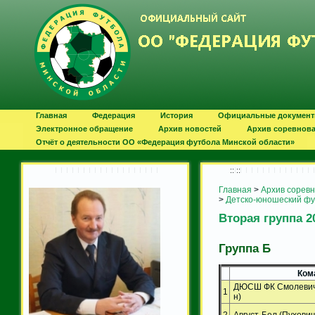
Главная
Федерация
История
Официальные докумен
Электронное обращение
Архив новостей
Архив соревнов
Отчёт о деятельности ОО «Федерация футбола Минской области»
:: ::
Главная
>
Архив сорев
>
Детско-юношеский ф
Вторая группа 20
Группа Б
Ком
ДЮСШ ФК Смолевичи
1
н)
2
Август-Бел (Пухович