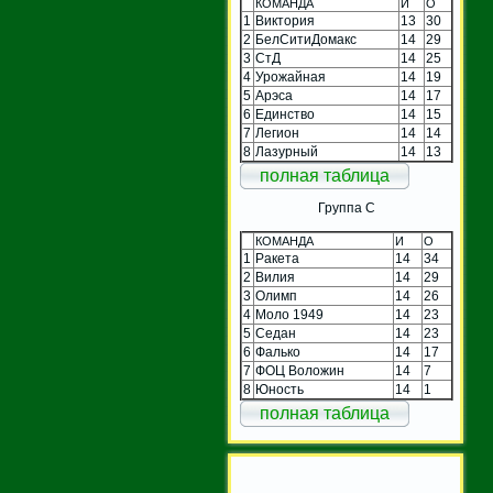
КОМАНДА
И
О
1
Виктория
13
30
2
БелСитиДомакс
14
29
3
СтД
14
25
4
Урожайная
14
19
5
Арэса
14
17
6
Единство
14
15
7
Легион
14
14
8
Лазурный
14
13
полная таблица
Группа C
КОМАНДА
И
О
1
Ракета
14
34
2
Вилия
14
29
3
Олимп
14
26
4
Моло 1949
14
23
5
Седан
14
23
6
Фалько
14
17
7
ФОЦ Воложин
14
7
8
Юность
14
1
полная таблица