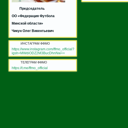
Председатель
ОО «Федерация Футбола
Минской области»
Чикун Олег Викентьевич
ИНСТАГРАМ ФФМО
https://www.instagram.com/ffmo_official?
igsh=MWdiODZ2M3BucDhnNw==
ТЕЛЕГРАМ ФФМО
https://t.me/ffmo_official