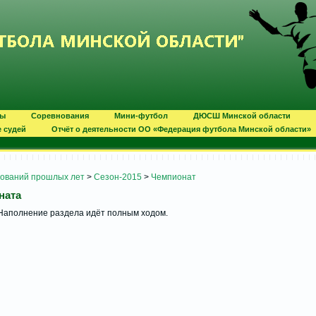
ты
Соревнования
Мини-футбол
ДЮСШ Минской области
е судей
Отчёт о деятельности ОО «Федерация футбола Минской области»
нований прошлых лет
>
Сезон-2015
>
Чемпионат
ната
Наполнение раздела идёт полным ходом.