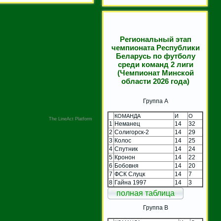
Региональный этап
чемпионата Республики
Беларусь по футболу
среди команд 2 лиги
(Чемпионат Минской
области 2026 года)
Группа A
КОМАНДА
И
О
The LineAct Platform
1
Неманец
14
32
2
Солигорск-2
14
29
3
Колос
14
25
4
Спутник
14
24
5
Кронон
14
22
6
Бобовня
14
20
7
ФСК Слуцк
14
7
8
Гайна 1997
14
3
полная таблица
Группа B