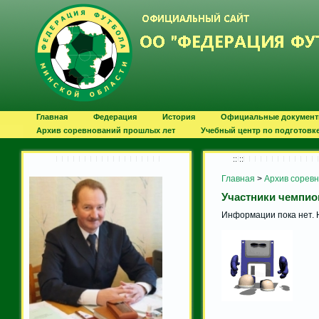
Главная
Федерация
История
Официальные докумен
Архив соревнований прошлых лет
Учебный центр по подготовк
:: ::
Главная
>
Архив сорев
Участники чемпио
Информации пока нет. 