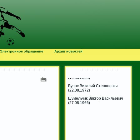
Хацкевич Даниил Иванович
(03.08.2007)
Чикун Олег Викентьевич
(05.08.1960)
Электронное обращение
Архив новостей
Макась Геннадий Стефанович
(08.08.1964)
Кукотко Мария Юрьевна
(14.08.2003)
Бунос Виталий Степанович
(22.08.1972)
Шумельчик Виктор Васильевич
(27.08.1966)