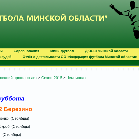
ты
Соревнования
Мини-футбол
ДЮСШ Минской области
е судей
Отчёт о деятельности ОО «Федерация футбола Минской области»
нований прошлых лет
>
Сезон-2015
>
Чемпионат
суббота
2 Березино
кварченко (Столбцы)
 Скроб (Столбцы)
рай (Столбцы)