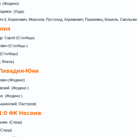
цов (Жодино)
: С. Пармон (Узда)
ич-2, Борисевич, Морозов, Пустоход, Ахрамович; Пашковец, Кошель, Смольски
илия
ксандр Скроб (Столбцы)
ич (Столбцы )
кась (Столбцы)
; Янель)
Ливадия-Юни
левич (Жодино)
левский (Жодино )
елько (Жодино )
Вышинский; Пастухов)
1:0 ФК Несвиж
льчик (Слуцк)
рук (Слуцк)