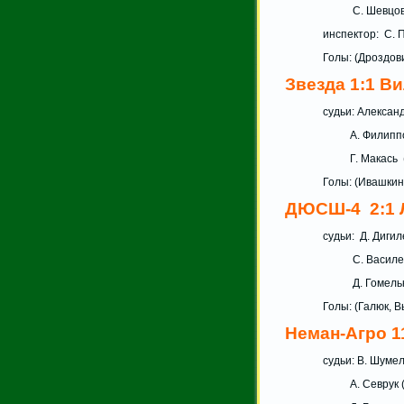
С. Шев
инспектор
Голы: (Дроздов
Звезда 1:1 В
судьи: Але
А. Филиппов
Г. Ма
Голы: (Ивашкин
ДЮСШ-4 2:1 
судьи: Д. Диги
С. Васи
Д. Гом
Голы: (Галюк, 
Неман-Агро 1
судьи: В. Шуме
А. Сев