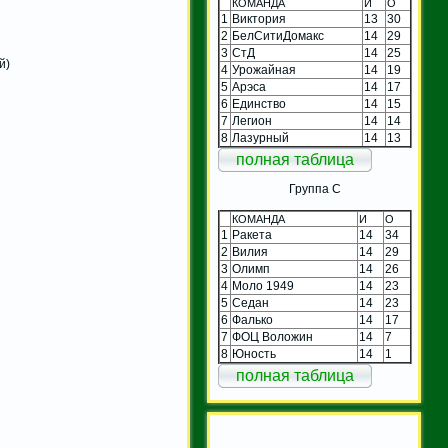
КОМАНДА
И
О
1
Виктория
13
30
2
БелСитиДомакс
14
29
3
СтД
14
25
й)
4
Урожайная
14
19
5
Арэса
14
17
6
Единство
14
15
7
Легион
14
14
8
Лазурный
14
13
полная таблица
Группа C
КОМАНДА
И
О
1
Ракета
14
34
2
Вилия
14
29
3
Олимп
14
26
4
Моло 1949
14
23
5
Седан
14
23
6
Фалько
14
17
7
ФОЦ Воложин
14
7
8
Юность
14
1
полная таблица