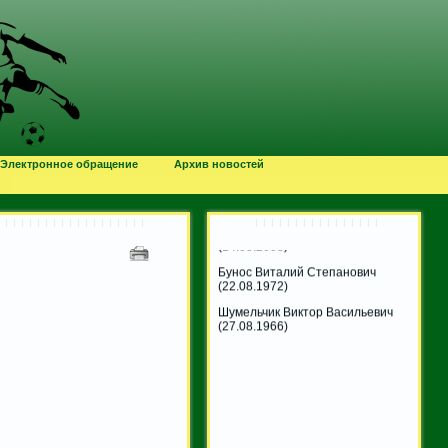
Хацкевич Даниил Иванович
(03.08.2007)
Чикун Олег Викентьевич
(05.08.1960)
Электронное обращение
Архив новостей
Макась Геннадий Стефанович
(08.08.1964)
Кукотко Мария Юрьевна
(14.08.2003)
Бунос Виталий Степанович
(22.08.1972)
Шумельчик Виктор Васильевич
(27.08.1966)