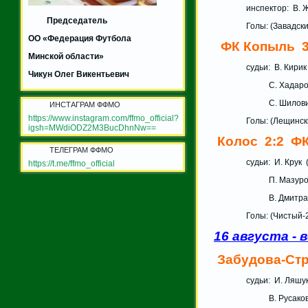
инспектор:
Председатель
Голы: (Завадски
ОО «Федерация Футбола
ФК Копыль 3
Минской области»
судьи: В. К
Чикун Олег Викентьевич
С. Хадарович
С. Шило
ИНСТАГРАМ ФФМО
https://www.instagram.com/ffmo_official?
Голы: (Лещински
igsh=MWdiODZ2M3BucDhnNw==
Колос 2:2 Ф
ТЕЛЕГРАМ ФФМО
судьи: И. Крук
https://t.me/ffmo_official
П. Мазу
В. Дмитра
Голы: (Чистый-2
16 августа - 
Забудова-Стр
судьи: И. 
В. Русак