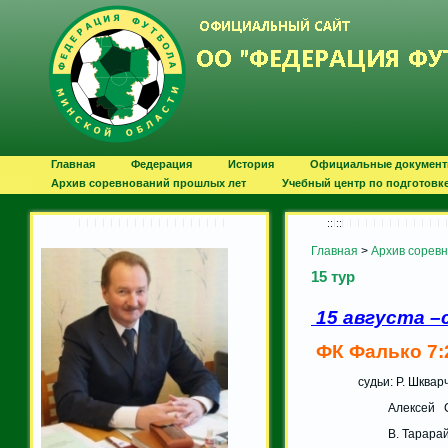
Главная
Федерация
История
Официальные докумен
Архив соревнований прошлых лет
Учебный центр по подготовк
:: ::
Главная
>
Архив сорев
15 тур
15 августа –
ФК Фалько 7:
судьи: Р. Ш
Алексей
В. Тара