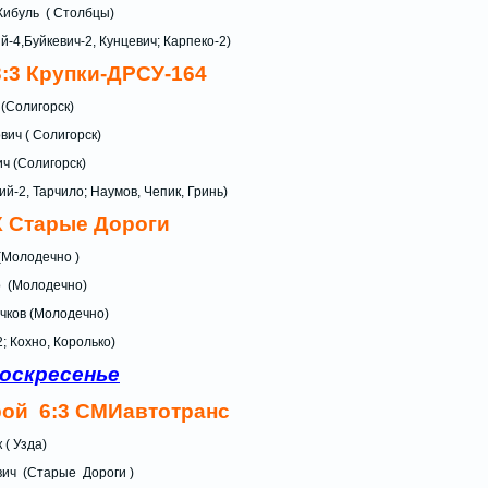
 В. Жибуль ( Столбцы)
й-4,Буйкевич-2, Кунцевич; Карпеко-2)
:3 Крупки-ДРСУ-164
ирик (Солигорск)
 ( Солигорск)
вич (Солигорск)
й-2, Тарчило; Наумов, Чепик, Гринь)
К Старые Дороги
 (Молодечно )
ро (Молодечно)
чков (Молодечно)
; Кохно, Королько)
воскресенье
ой 6:3 СМИавтотранс
Ляшук ( Узда)
ович (Старые Дороги )