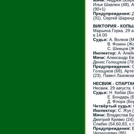
Мячи:
Андрей Боярин
Илья Шавлюк (48), А
(90+1)
Предупреждения:
Д
(31), Сергей Шаренд
ВИКТОРИЯ - КОПЫЛЬ
Марьина Горка. 29 а
в 14.00
Судьи:
А. Волков (М
В. Фомин (Жод
С. Шевцов (Жо
Инспектор:
А. Алей
Мячи:
Александр Евт
Денис Голоцуков (78
Предупреждения:
С
Голоцуков (68), Арт
(23), Павел Лазовски
НЕСВИЖ - СПАРТАК 
Несвиж. 29 августа.
Судьи:
Н. Кабак (Бо
Е. Бондарь (Бор
Д. Флора (Бор
Четвёртый судья:
Инспектор:
С. Жук 
Мячи:
Владислав Буд
Дмитрий Кривко (24)
Слабко (54,60,83, с 
Предупреждения:
В
Чернушевич (86)