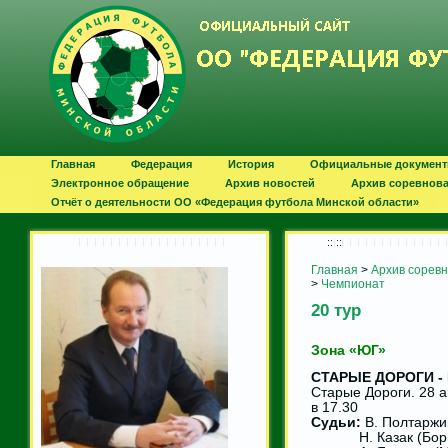
Главная
Федерация
История
Официальные докумен
Электронное обращение
Архив новостей
Архив соревнов
Отчёт о деятельности ОО «Федерация футбола Минской области»
:: ::
Главная
>
Архив сорев
>
Чемпионат
20 тур
Зона «ЮГ»
СТАРЫЕ ДОРОГИ - К
Старые Дороги. 28 а
в 17.30
Судьи:
В. Полтаржи
Н. Казак (Борис