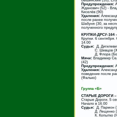
Вышинский (10), Его
Предупреждения:
А
Жданович (52) - Вла
Киселёв (90)
Удаления:
Александр
после ранее получе
Шабуня (30, за нес
полученного предуп
КРУПКИ-ДРСУ-164 –
Крупки. 6 сентября.
14.00
Судьи:
Д. Дигилеви
С. Шевцов (Жо
Д. Флора (Бор
Мячи:
Владимир Сел
(42)
Предупреждения:
А
Удаления:
Александ
поведение после ра
(Фалько)
Группа «Б»
СТАРЫЕ ДОРОГИ – 
Старые Дороги. 5 се
Начало в 16.00
Судьи:
Д. Пармон (
Д. Лещенко (С
К. Копытко (Не