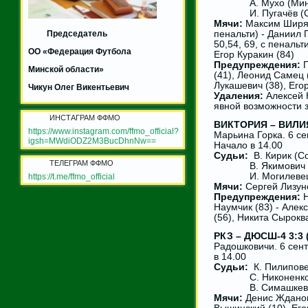
А. Мухо (Минс
И. Пугачёв (См
Мячи:
Максим Ширяев
Председатель
пенальти) - Даниил 
50,54, 69, с пенальт
ОО «Федерация Футбола
Егор Куракин (84)
Предупреждения:
П
Минской области»
(41), Леонид Самец 
Лукашевич (38), Егор
Чикун Олег Викентьевич
Удаления:
Алексей 
явной возможности 
ИНСТАГРАМ ФФМО
ВИКТОРИЯ – ВИЛИЯ 
https://www.instagram.com/ffmo_official?
Марьина Горка. 6 се
igsh=MWdiODZ2M3BucDhnNw==
Начало в 14.00
Судьи:
В. Кирик (Со
ТЕЛЕГРАМ ФФМО
В. Якимович (С
И. Могилевец (
https://t.me/ffmo_official
Мячи:
Сергей Лизуно
Предупреждения:
Н
Наумчик (83) - Алек
(56), Никита Сырокв
РКЗ – ДЮСШ-4 3:3 (
Радошковичи. 6 сен
в 14.00
Судьи:
К. Пилипове
С. Никоненко (
В. Симашкевич 
Мячи:
Денис Жданови