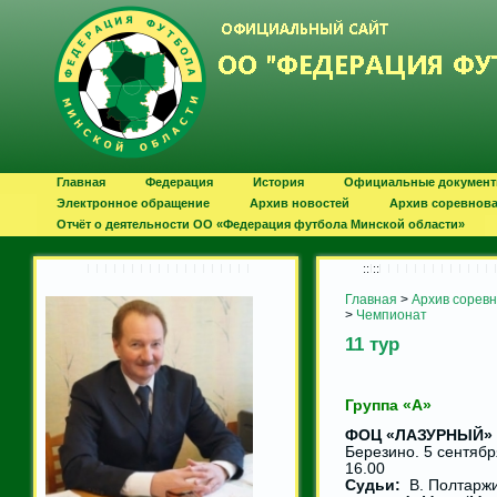
Главная
Федерация
История
Официальные докумен
Электронное обращение
Архив новостей
Архив соревнов
Отчёт о деятельности ОО «Федерация футбола Минской области»
:: ::
Главная
>
Архив сорев
>
Чемпионат
11 тур
Группа «А»
ФОЦ «ЛАЗУРНЫЙ» – 
Березино. 5 сентябр
16.00
Судьи:
В. Полтаржи