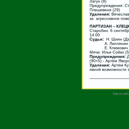
Лагун (8)
Предупреждения: Ст
Плешевеня (29)
Удаления:
Вячеслав
за агрессивное пов
ПАРТИЗАН – КЛЕЦК 
Старобин. 6 сентяб
14.00
Судьи:
Н. Шиян (Дз
А. Липлянин (Л
Е. Климович (Дз
Мячи: Илья Сойко (5
Предупреждения:
Д
(90+5) - Артём Явор
Удаления:
Артём Ку
явной возможности з
Карта сайт