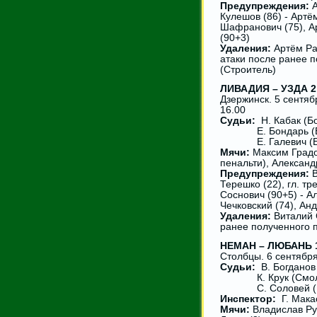
Предупреждения:
А
Кулешов (86) - Артё
Шафранович (75), А
(90+3)
Удаления:
Артём Ра
атаки после ранее 
(Строитель)
ЛИВАДИЯ – УЗДА 2:
Дзержинск. 5 сентяб
16.00
Судьи:
Н. Кабак (Б
Е. Бондарь (Бо
Е. Галевич (Бо
Мячи:
Максим Градов
пенальти), Александ
Предупреждения:
В
Терешко (22), гл. тр
Соснович (90+5) - А
Чечковский (74), Ан
Удаления:
Виталий С
ранее полученного 
НЕМАН – ЛЮБАНЬ 1:
Столбцы. 6 сентября
Судьи:
В. Богданов
К. Крук (Смоле
С. Соловей (Н
Инспектор:
Г. Мака
Мячи:
Владислав Руб