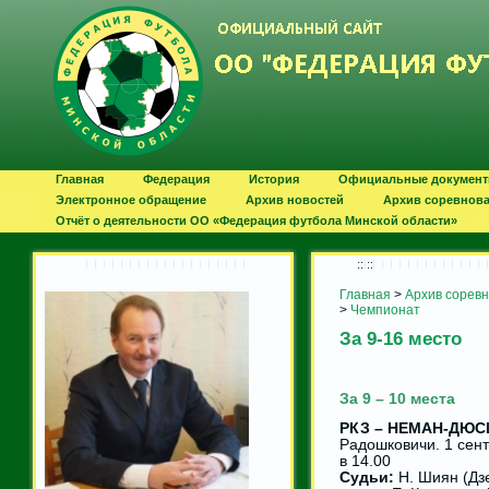
Главная
Федерация
История
Официальные докумен
Электронное обращение
Архив новостей
Архив соревнов
Отчёт о деятельности ОО «Федерация футбола Минской области»
:: ::
Главная
>
Архив сорев
>
Чемпионат
За 9-16 место
За 9 – 10 места
РКЗ – НЕМАН-ДЮСШ 
Радошковичи. 1 сен
в 14.00
Судьи:
Н. Шиян (Дз