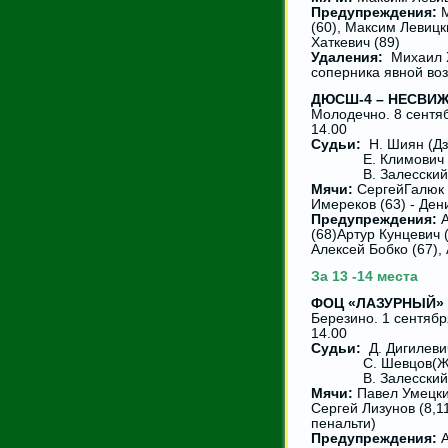
Предупреждения:
М
(60), Максим Левицк
Хаткевич (89)
Удаления:
Михаил Х
соперника явной во
ДЮСШ-4 – НЕСВИЖ 4
Молодечно. 8 сентя
14.00
Судьи:
Н. Шиян (Дз
Е. Климович (Д
В. Залесский (
Мячи:
СергейГалюк )
Имереков (63) - Ден
Предупреждения:
А
(68)Артур Кунцевич 
Алексей Бобко (67),
За 13 -14 места
ФОЦ «ЛАЗУРНЫЙ» –
Березино. 1 сентябр
14.00
Судьи:
Д. Дигилеви
С. Шевцов(Жо
В. Залесский (
Мячи:
Павел Умецкий
Сергей Лизунов (8,1
пенальти)
Предупреждения:
А