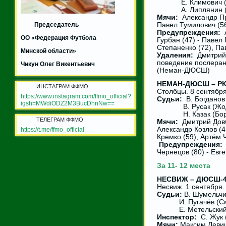
Е. Климович (Д
А. Липлянин (Л
Мячи:
Александр Пра
Председатель
Павел Тумилович (5
Предупреждения:
А
ОО «Федерация Футбола
Гурбан (47) - Павел
Степаненко (72), Па
Минской области»
Удаления:
Дмитрий 
поведение послеран
Чикун Олег Викентьевич
(Неман-ДЮСШ)
НЕМАН-ДЮСШ – РКЗ 
ИНСТАГРАМ ФФМО
Столбцы. 8 сентября
https://www.instagram.com/ffmo_official?
Судьи:
В. Богданов
igsh=MWdiODZ2M3BucDhnNw==
В. Русак (Жод
Н. Казак (Борис
ТЕЛЕГРАМ ФФМО
Мячи:
Дмитрий Довбе
Александр Козлов (4
https://t.me/ffmo_official
Кремко (59), Артём 
Предупреждения
Чернецов (80) - Евг
За 11- 12 места
НЕСВИЖ – ДЮСШ-4 2
Несвиж. 1 сентября.
Судьи:
В. Шумельчи
И. Пугачёв (Смол
Е. Метельский 
Инспектор:
С. Жук 
Мячи:
Максим Левицк