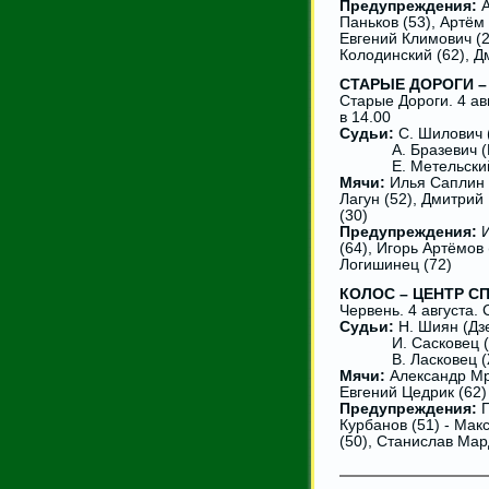
Предупреждения:
А
Паньков (53), Артём
Евгений Климович (2
Колодинский (62), Д
СТАРЫЕ ДОРОГИ – 
Старые Дороги. 4 ав
в 14.00
Судьи:
С. Шилович 
А. Бразевич (Ми
Е. Метельский 
Мячи:
Илья Саплин (
Лагун (52), Дмитрий
(30)
Предупреждения:
И
(64), Игорь Артёмов 
Логишинец (72)
КОЛОС – ЦЕНТР СПО
Червень. 4 августа
Судьи:
Н. Шиян (Дз
И. Сасковец (Б
В. Ласковец (Ж
Мячи:
Александр Мри
Евгений Цедрик (62)
Предупреждения:
П
Курбанов (51) - Мак
(50), Станислав Мар