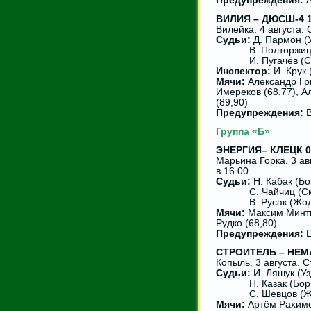
Предупреждения:
А
ВИЛИЯ – ДЮСШ-4 1:
Вилейка. 4 августа.
Судьи:
Д. Пармон (
В. Полторжицки
И. Пугачёв (Смо
Инспектор:
И. Крук
Мячи:
Александр Гри
Имереков (68,77), А
(89,90)
Предупреждения:
В
Группа «Б»
ЭНЕРГИЯ– КЛЕЦК 0:
Марьина Горка. 3 ав
в 16.00
Судьи:
Н. Кабак (Бо
С. Чайчиц (Смо
В. Русак (Жод
Мячи:
Максим Минтю
Рудко (68,80)
Предупреждения:
Е
СТРОИТЕЛЬ – НЕМА
Копыль. 3 августа. 
Судьи:
И. Ляшук (Уз
Н. Казак (Борис
С. Шевцов (Жо
Мячи:
Артём Рахимо