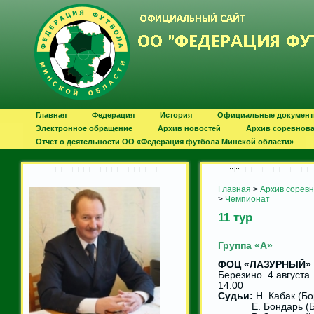
Главная
Федерация
История
Официальные докумен
Электронное обращение
Архив новостей
Архив соревнов
Отчёт о деятельности ОО «Федерация футбола Минской области»
:: ::
Главная
>
Архив сорев
>
Чемпионат
11 тур
Группа «А»
ФОЦ «ЛАЗУРНЫЙ» -
Березино. 4 августа
14.00
Судьи:
Н. Кабак (Бо
Е. Бондарь (Бо