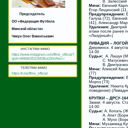
В. Залесский (
Мячи:
Евгений Карпе
Егор Лещинский (11,
Председатель
Предупреждения:
Е
Галуза (72), Евгени
ОО «Федерация Футбола
(41), Александр Мар
Удаления:
Дмитрий Г
Минской области»
атаки после ранее 
«Лазурный»)
Чикун Олег Викентьевич
ЛИВАДИЯ – ЛОГОЙСК
Дзержинск. 4 август
ИНСТАГРАМ ФФМО
14.00
https://www.instagram.com/ffmo_official?
Судьи:
А. Лашук (М
igsh=MWdiODZ2M3BucDhnNw==
С. Матусевич (
В. Дмитрачков 
ТЕЛЕГРАМ ФФМО
Мячи:
Алексей Кашев
(77)
https://t.me/ffmo_official
Предупреждения:
В
Мороз (73)
Удаления:
Никита Кр
поведение) (Ливади
КРУПКИ – ДРСУ-164 
Замки. 4 августа. С
14.00
Судьи:
А. Копать (
А. Апет (Борис
А. Мухо (Бори
Мячи:
Мухаммед Куб