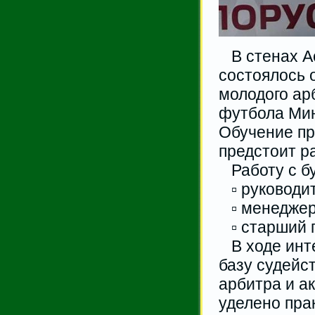
В стенах А
состоялось 
молодого ар
футбола Мин
Обучение пр
предстоит р
Работу с бу
▫️ руководи
▫️ менеджер
▫️ старший 
В ходе инте
базу судейс
арбитра и а
уделено пра