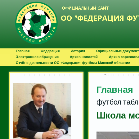
Главная
Федерация
История
Официальные докумен
Электронное обращение
Архив новостей
Архив соревнов
Отчёт о деятельности ОО «Федерация футбола Минской области»
:: ::
Главная
футбол табл
Школа мо