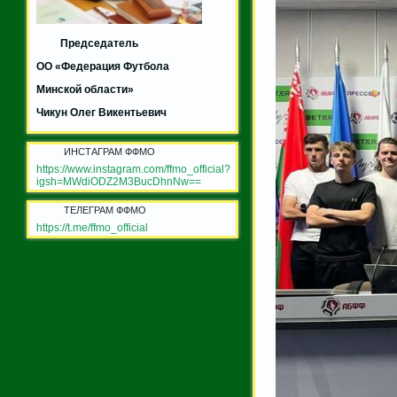
Председатель
ОО «Федерация Футбола
Минской области»
Чикун Олег Викентьевич
ИНСТАГРАМ ФФМО
https://www.instagram.com/ffmo_official?
igsh=MWdiODZ2M3BucDhnNw==
ТЕЛЕГРАМ ФФМО
https://t.me/ffmo_official