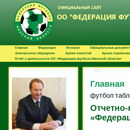
Главная
Федерация
История
Официальные докумен
Электронное обращение
Архив новостей
Архив соревнов
Отчёт о деятельности ОО «Федерация футбола Минской области»
:: ::
Главная
футбол табл
Отчетно
«Федерац