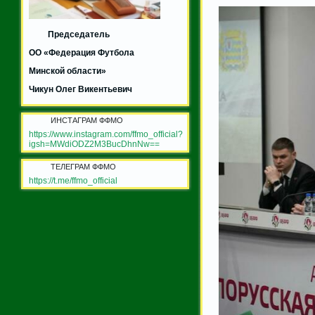
Председатель
ОО «Федерация Футбола
Минской области»
Чикун Олег Викентьевич
ИНСТАГРАМ ФФМО
https://www.instagram.com/ffmo_official?
igsh=MWdiODZ2M3BucDhnNw==
ТЕЛЕГРАМ ФФМО
https://t.me/ffmo_official