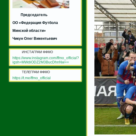
Председатель
ОО «Федерация Футбола
Минской области»
Чикун Олег Викентьевич
ИНСТАГРАМ ФФМО
https://www.instagram.com/ffmo_official?
igsh=MWdiODZ2M3BucDhnNw==
ТЕЛЕГРАМ ФФМО
https://t.me/ffmo_official