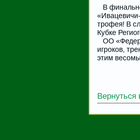
В финально
«Ивацевичи-
трофея! В с
Кубке Регио
ОО «Федера
игроков, тр
этим весом
Вернуться 