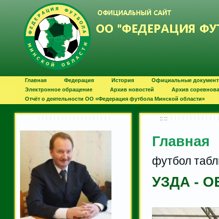
Главная
Федерация
История
Официальные докумен
Электронное обращение
Архив новостей
Архив соревнов
Отчёт о деятельности ОО «Федерация футбола Минской области»
:: ::
Главная
футбол табл
УЗДА - 