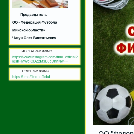
Председатель
ОО «Федерация Футбола
Минской области»
Чикун Олег Викентьевич
ИНСТАГРАМ ФФМО
https://www.instagram.com/ffmo_official?
igsh=MWdiODZ2M3BucDhnNw==
ТЕЛЕГРАМ ФФМО
https://t.me/ffmo_official
ОО "Федерац