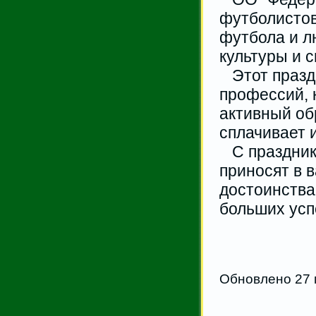
футболистов
футбола и л
культуры и с
Этот праздн
профессий, 
активный обр
сплачивает и
С празднико
приносят в 
достоинства,
больших усп
Обновлено 27 