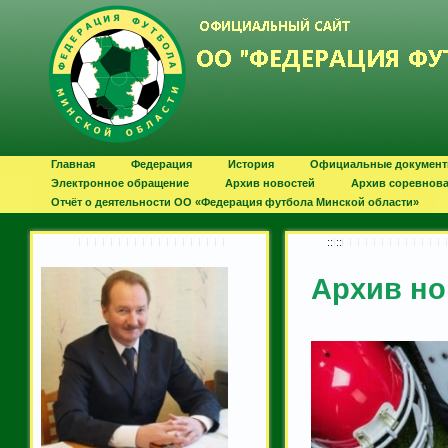
Главная
Федерация
История
Официальные докумен
Электронное обращение
Архив новостей
Архив соревнов
Отчёт о деятельности ОО «Федерация футбола Минской области»
:: ::
Архив но